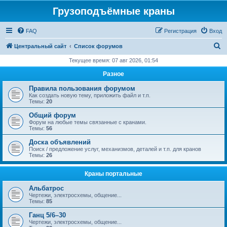
Грузоподъёмные краны
FAQ
Регистрация
Вход
П
Центральный сайт
Список форумов
о
Текущее время: 07 авг 2026, 01:54
и
Разное
с
Правила пользования форумом
к
Как создать новую тему, приложить файл и т.п.
Темы:
20
Общий форум
Форум на любые темы связанные с кранами.
Темы:
56
Доска объявлений
Поиск / предложение услуг, механизмов, деталей и т.п. для кранов
Темы:
26
Краны портальные
Альбатрос
Чертежи, электросхемы, общение...
Темы:
85
Ганц 5/6–30
Чертежи, электросхемы, общение...