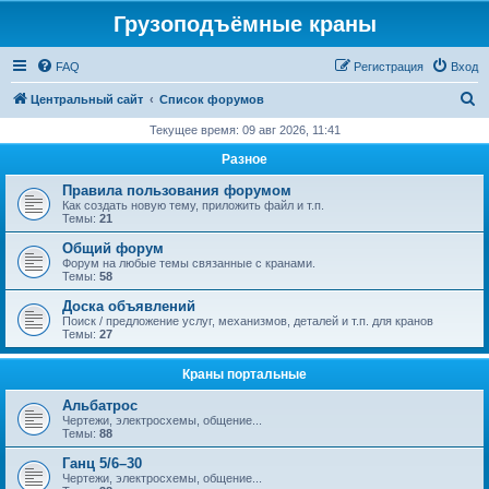
Грузоподъёмные краны
FAQ
Регистрация
Вход
П
Центральный сайт
Список форумов
о
Текущее время: 09 авг 2026, 11:41
и
Разное
с
Правила пользования форумом
к
Как создать новую тему, приложить файл и т.п.
Темы:
21
Общий форум
Форум на любые темы связанные с кранами.
Темы:
58
Доска объявлений
Поиск / предложение услуг, механизмов, деталей и т.п. для кранов
Темы:
27
Краны портальные
Альбатрос
Чертежи, электросхемы, общение...
Темы:
88
Ганц 5/6–30
Чертежи, электросхемы, общение...