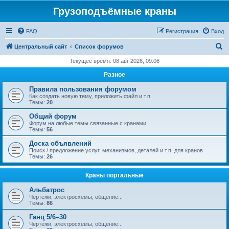
Грузоподъёмные краны
FAQ
Регистрация
Вход
П
Центральный сайт
Список форумов
о
Текущее время: 08 авг 2026, 09:06
и
Разное
с
Правила пользования форумом
к
Как создать новую тему, приложить файл и т.п.
Темы:
20
Общий форум
Форум на любые темы связанные с кранами.
Темы:
56
Доска объявлений
Поиск / предложение услуг, механизмов, деталей и т.п. для кранов
Темы:
26
Краны портальные
Альбатрос
Чертежи, электросхемы, общение...
Темы:
86
Ганц 5/6–30
Чертежи, электросхемы, общение...