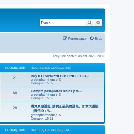
Поиск
Расширенный по
Регистрация
Вход
Текущее время: 08 авг 2026, 20:18
СООБЩЕНИЯ
ПОСЛЕДНЕЕ СООБЩЕНИЕ
Buy IELTS/PMP/NEBOSH/NCLEX,CI…
21
П
greenpharmhouse
е
Сегодня, 15:32
р
е
Compre pasaportes reales y fa…
68
й
П
greenpharmhouse
т
е
Сегодня, 15:32
и
р
к
е
購買真假護照, 購買正品美國護照、加拿大護照
28
п
й
（微信ID：W…
о
т
П
greenpharmhouse
с
и
е
Сегодня, 15:32
л
к
р
е
п
е
д
о
й
н
СООБЩЕНИЯ
ПОСЛЕДНЕЕ СООБЩЕНИЕ
с
т
е
л