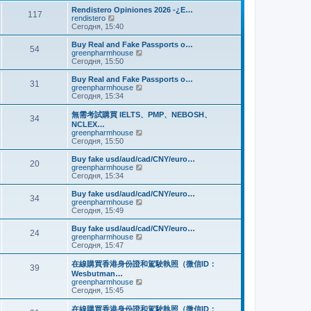
и
м
е
Rendistero Opiniones 2026 -¿E…
к
117
у
д
П
rendistero
п
с
н
е
Сегодня, 15:40
о
о
е
р
с
о
м
е
Buy Real and Fake Passports o…
л
б
54
у
й
П
greenpharmhouse
е
щ
с
т
е
Сегодня, 15:50
д
е
о
и
р
н
н
о
к
е
Buy Real and Fake Passports o…
е
и
б
31
п
й
П
greenpharmhouse
м
ю
щ
о
т
е
Сегодня, 15:34
у
е
с
и
р
с
н
л
к
е
о
無需考試購買 IELTS、PMP、NEBOSH、
и
е
34
п
й
о
NCLEX…
ю
д
о
т
б
П
greenpharmhouse
н
с
и
щ
е
Сегодня, 15:50
е
л
к
е
р
м
е
п
н
е
Buy fake usd/aud/cad/CNY/euro…
у
д
о
20
и
й
П
greenpharmhouse
с
н
с
ю
т
е
Сегодня, 15:34
о
е
л
и
р
о
м
е
к
е
б
Buy fake usd/aud/cad/CNY/euro…
у
д
34
п
й
щ
П
greenpharmhouse
с
н
о
т
е
е
Сегодня, 15:49
о
е
с
и
н
р
о
м
л
к
и
е
б
Buy fake usd/aud/cad/CNY/euro…
у
е
24
п
ю
й
щ
П
greenpharmhouse
с
д
о
т
е
е
Сегодня, 15:47
о
н
с
и
н
р
о
е
л
к
и
е
б
在線購買香港身份證和駕駛執照（微信ID：
м
е
39
п
ю
й
щ
Wesbutman…
у
д
о
т
е
П
greenpharmhouse
с
н
с
и
н
е
Сегодня, 15:45
о
е
л
к
и
р
о
м
е
п
ю
е
б
у
在線購買香港身份證和駕駛執照（微信ID：
д