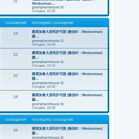
о
31
й
щ
с
н
Wesbutman…
с
т
е
о
е
П
greenpharmhouse
л
и
н
о
м
е
Сегодня, 15:35
е
к
и
б
у
р
д
п
ю
щ
с
е
н
о
е
о
й
е
СООБЩЕНИЯ
ПОСЛЕДНЕЕ СООБЩЕНИЕ
с
н
о
т
м
л
и
б
и
у
е
購買加拿大居民許可證 (微信ID：Wesbutman)
ю
щ
к
24
с
д
購…
е
п
о
н
н
о
П
greenpharmhouse
о
е
и
с
е
Сегодня, 15:44
б
м
ю
л
р
щ
у
е
е
е
購買加拿大居民許可證 (微信ID：Wesbutman)
с
52
д
й
н
購…
о
н
т
и
о
П
greenpharmhouse
е
и
ю
б
е
Сегодня, 15:43
м
к
щ
р
у
п
е
е
購買加拿大居民許可證 (微信ID：Wesbutman)
с
о
20
н
й
о
с
購…
и
т
о
л
П
greenpharmhouse
ю
и
б
е
е
Сегодня, 15:42
к
щ
д
р
п
е
н
е
購買加拿大居民許可證 (微信ID：Wesbutman)
о
н
е
18
й
с
購…
и
м
т
л
ю
у
П
greenpharmhouse
и
е
с
е
Сегодня, 15:39
к
д
о
р
п
н
о
е
о
е
б
й
СООБЩЕНИЯ
ПОСЛЕДНЕЕ СООБЩЕНИЕ
с
м
щ
т
л
у
е
и
е
購買加拿大居民許可證 (微信ID：Wesbutman)
с
н
к
34
д
о
購…
и
п
н
о
ю
о
П
greenpharmhouse
е