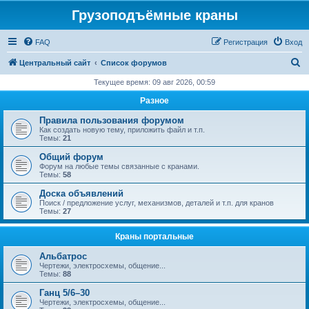
Грузоподъёмные краны
FAQ
Регистрация
Вход
П
Центральный сайт
Список форумов
о
Текущее время: 09 авг 2026, 00:59
и
Разное
с
Правила пользования форумом
к
Как создать новую тему, приложить файл и т.п.
Темы:
21
Общий форум
Форум на любые темы связанные с кранами.
Темы:
58
Доска объявлений
Поиск / предложение услуг, механизмов, деталей и т.п. для кранов
Темы:
27
Краны портальные
Альбатрос
Чертежи, электросхемы, общение...
Темы:
88
Ганц 5/6–30
Чертежи, электросхемы, общение...