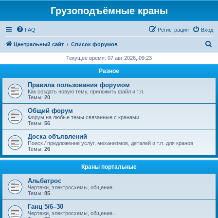
Грузоподъёмные краны
FAQ
Регистрация
Вход
П
Центральный сайт
Список форумов
о
Текущее время: 07 авг 2026, 09:23
и
Разное
с
Правила пользования форумом
к
Как создать новую тему, приложить файл и т.п.
Темы:
20
Общий форум
Форум на любые темы связанные с кранами.
Темы:
56
Доска объявлений
Поиск / предложение услуг, механизмов, деталей и т.п. для кранов
Темы:
26
Краны портальные
Альбатрос
Чертежи, электросхемы, общение...
Темы:
85
Ганц 5/6–30
Чертежи, электросхемы, общение...