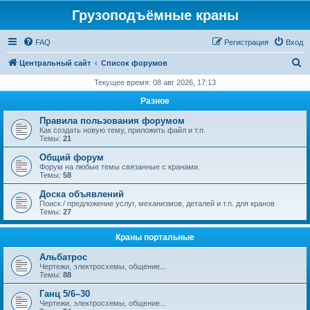
Грузоподъёмные краны
FAQ
Регистрация
Вход
П
Центральный сайт
Список форумов
о
Текущее время: 08 авг 2026, 17:13
и
Разное
с
Правила пользования форумом
к
Как создать новую тему, приложить файл и т.п.
Темы:
21
Общий форум
Форум на любые темы связанные с кранами.
Темы:
58
Доска объявлений
Поиск / предложение услуг, механизмов, деталей и т.п. для кранов
Темы:
27
Краны портальные
Альбатрос
Чертежи, электросхемы, общение...
Темы:
88
Ганц 5/6–30
Чертежи, электросхемы, общение...