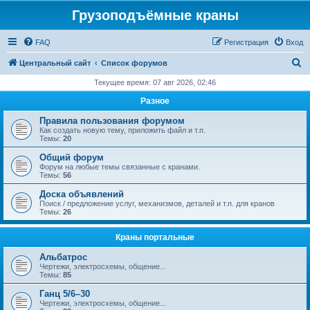
Грузоподъёмные краны
FAQ
Регистрация
Вход
П
Центральный сайт
Список форумов
о
Текущее время: 07 авг 2026, 02:46
и
Разное
с
Правила пользования форумом
к
Как создать новую тему, приложить файл и т.п.
Темы:
20
Общий форум
Форум на любые темы связанные с кранами.
Темы:
56
Доска объявлений
Поиск / предложение услуг, механизмов, деталей и т.п. для кранов
Темы:
26
Краны портальные
Альбатрос
Чертежи, электросхемы, общение...
Темы:
85
Ганц 5/6–30
Чертежи, электросхемы, общение...