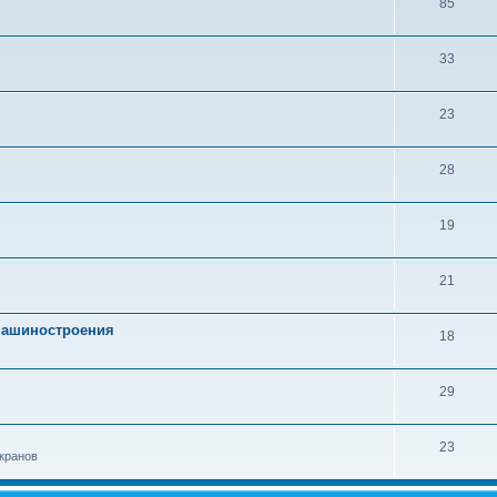
85
33
23
28
19
21
 машиностроения
18
29
23
кранов