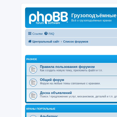
Грузоподъёмные
Всё о грузоподъёмных кранах
Ссылки
FAQ
Центральный сайт
Список форумов
РАЗНОЕ
Правила пользования форумом
Как создать новую тему, приложить файл и т.п.
Общий форум
Форум на любые темы связанные с кранами.
Доска объявлений
Поиск / предложение услуг, механизмов, деталей и т.п. д
КРАНЫ ПОРТАЛЬНЫЕ
Альбатрос