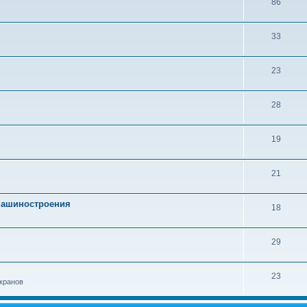
86
33
23
28
19
21
 машиностроения
18
29
23
кранов