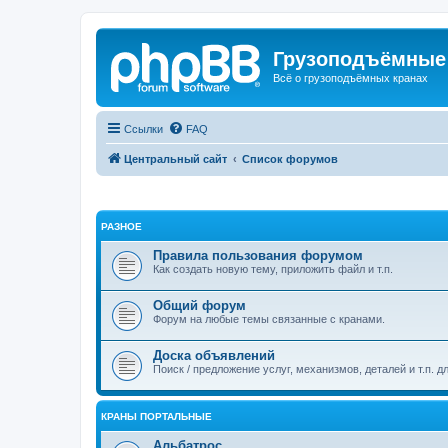
Грузоподъёмные
Всё о грузоподъёмных кранах
Ссылки
FAQ
Центральный сайт
Список форумов
РАЗНОЕ
Правила пользования форумом
Как создать новую тему, приложить файл и т.п.
Общий форум
Форум на любые темы связанные с кранами.
Доска объявлений
Поиск / предложение услуг, механизмов, деталей и т.п. д
КРАНЫ ПОРТАЛЬНЫЕ
Альбатрос