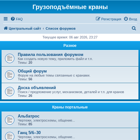
Грузоподъёмные краны
FAQ
Регистрация
Вход
П
Центральный сайт
Список форумов
о
Текущее время: 06 авг 2026, 23:27
и
Разное
с
Правила пользования форумом
к
Как создать новую тему, приложить файл и т.п.
Темы:
20
Общий форум
Форум на любые темы связанные с кранами.
Темы:
56
Доска объявлений
Поиск / предложение услуг, механизмов, деталей и т.п. для кранов
Темы:
26
Краны портальные
Альбатрос
Чертежи, электросхемы, общение...
Темы:
85
Ганц 5/6–30
Чертежи, электросхемы, общение...