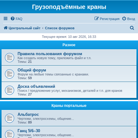
Грузоподъёмные краны
FAQ
Регистрация
Вход
П
Центральный сайт
Список форумов
о
Текущее время: 10 авг 2026, 16:33
и
Разное
с
Правила пользования форумом
к
Как создать новую тему, приложить файл и т.п.
Темы:
21
Общий форум
Форум на любые темы связанные с кранами.
Темы:
59
Доска объявлений
Поиск / предложение услуг, механизмов, деталей и т.п. для кранов
Темы:
27
Краны портальные
Альбатрос
Чертежи, электросхемы, общение...
Темы:
89
Ганц 5/6–30
Чертежи, электросхемы, общение...