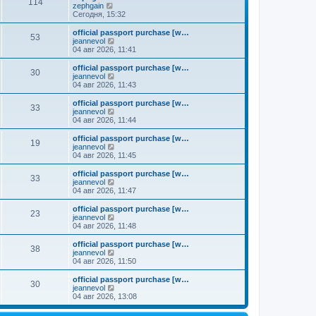
к
114
П
zephgain
м
е
п
е
Сегодня, 15:32
у
д
о
р
с
н
с
е
о
official passport purchase [w…
е
л
53
й
о
П
jeannevol
м
е
т
б
е
04 авг 2026, 11:41
у
д
и
щ
р
с
н
к
е
е
о
official passport purchase [w…
е
30
п
н
й
П
о
jeannevol
м
о
и
т
е
б
04 авг 2026, 11:43
у
с
ю
и
р
щ
с
л
к
е
е
о
official passport purchase [w…
е
33
п
й
н
о
П
jeannevol
д
о
т
и
б
е
04 авг 2026, 11:44
н
с
и
ю
щ
р
е
л
к
е
е
official passport purchase [w…
м
е
19
п
н
й
П
jeannevol
у
д
о
и
т
е
04 авг 2026, 11:45
с
н
с
ю
и
р
о
е
л
к
е
official passport purchase [w…
о
м
е
33
п
й
П
jeannevol
б
у
д
о
т
е
04 авг 2026, 11:47
щ
с
н
с
и
р
е
о
е
л
к
е
н
official passport purchase [w…
о
м
е
23
п
й
и
П
jeannevol
б
у
д
о
т
ю
е
04 авг 2026, 11:48
щ
с
н
с
и
р
е
о
е
л
к
е
н
official passport purchase [w…
о
м
е
38
п
й
и
П
jeannevol
б
у
д
о
т
ю
е
04 авг 2026, 11:50
щ
с
н
с
и
р
е
о
е
л
к
е
н
official passport purchase [w…
о
м
е
30
п
й
и
П
jeannevol
б
у
д
о
т
ю
е
04 авг 2026, 13:08
щ
с
н
с
и
р
е
о
е
л
к
е
н
о