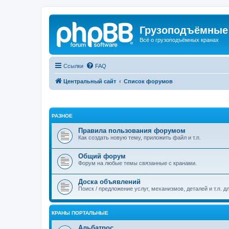
Грузоподъёмные
Всё о грузоподъёмных кранах
Ссылки
FAQ
Центральный сайт
Список форумов
РАЗНОЕ
Правила пользования форумом
Как создать новую тему, приложить файл и т.п.
Общий форум
Форум на любые темы связанные с кранами.
Доска объявлений
Поиск / предложение услуг, механизмов, деталей и т.п. д
КРАНЫ ПОРТАЛЬНЫЕ
Альбатрос