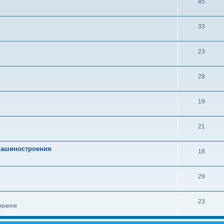
85
33
23
28
19
21
 машиностроения
18
29
23
кранов