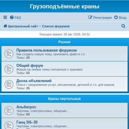
Грузоподъёмные краны
FAQ
Регистрация
Вход
П
Центральный сайт
Список форумов
о
Текущее время: 06 авг 2026, 04:32
и
Разное
с
Правила пользования форумом
к
Как создать новую тему, приложить файл и т.п.
Темы:
20
Общий форум
Форум на любые темы связанные с кранами.
Темы:
55
Доска объявлений
Поиск / предложение услуг, механизмов, деталей и т.п. для кранов
Темы:
26
Краны портальные
Альбатрос
Чертежи, электросхемы, общение...
Темы:
84
Ганц 5/6–30
Чертежи, электросхемы, общение...