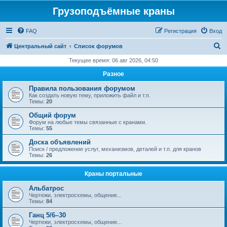
Грузоподъёмные краны
FAQ
Регистрация
Вход
П
Центральный сайт
Список форумов
о
Текущее время: 06 авг 2026, 04:50
и
Разное
с
Правила пользования форумом
к
Как создать новую тему, приложить файл и т.п.
Темы:
20
Общий форум
Форум на любые темы связанные с кранами.
Темы:
55
Доска объявлений
Поиск / предложение услуг, механизмов, деталей и т.п. для кранов
Темы:
26
Краны портальные
Альбатрос
Чертежи, электросхемы, общение...
Темы:
84
Ганц 5/6–30
Чертежи, электросхемы, общение...