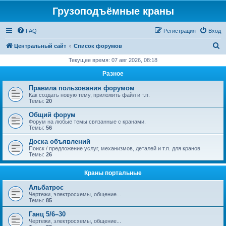
Грузоподъёмные краны
FAQ
Регистрация
Вход
П
Центральный сайт
Список форумов
о
Текущее время: 07 авг 2026, 08:18
и
Разное
с
Правила пользования форумом
к
Как создать новую тему, приложить файл и т.п.
Темы:
20
Общий форум
Форум на любые темы связанные с кранами.
Темы:
56
Доска объявлений
Поиск / предложение услуг, механизмов, деталей и т.п. для кранов
Темы:
26
Краны портальные
Альбатрос
Чертежи, электросхемы, общение...
Темы:
85
Ганц 5/6–30
Чертежи, электросхемы, общение...