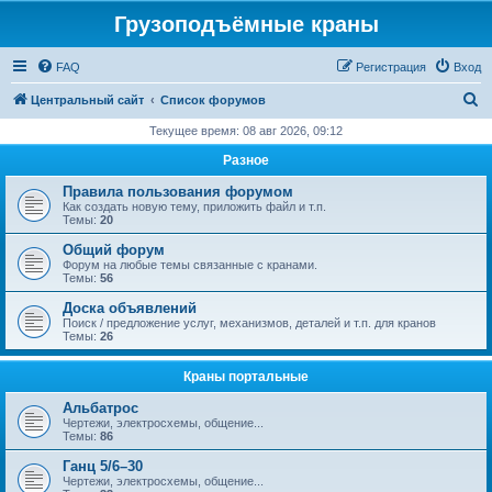
Грузоподъёмные краны
FAQ
Регистрация
Вход
П
Центральный сайт
Список форумов
о
Текущее время: 08 авг 2026, 09:12
и
Разное
с
Правила пользования форумом
к
Как создать новую тему, приложить файл и т.п.
Темы:
20
Общий форум
Форум на любые темы связанные с кранами.
Темы:
56
Доска объявлений
Поиск / предложение услуг, механизмов, деталей и т.п. для кранов
Темы:
26
Краны портальные
Альбатрос
Чертежи, электросхемы, общение...
Темы:
86
Ганц 5/6–30
Чертежи, электросхемы, общение...