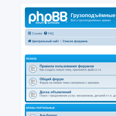
Грузоподъёмные
Всё о грузоподъёмных кранах
Ссылки
FAQ
Центральный сайт
Список форумов
РАЗНОЕ
Правила пользования форумом
Как создать новую тему, приложить файл и т.п.
Общий форум
Форум на любые темы связанные с кранами.
Доска объявлений
Поиск / предложение услуг, механизмов, деталей и т.п. д
КРАНЫ ПОРТАЛЬНЫЕ
Альбатрос