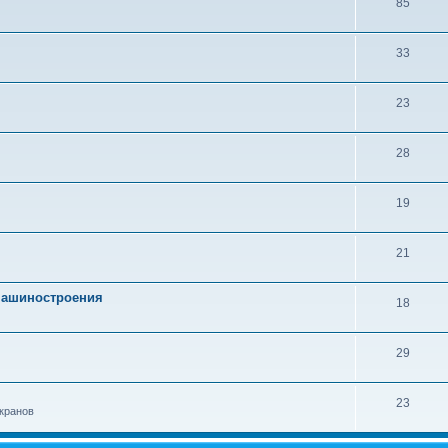
85
33
23
28
19
21
 машиностроения
18
29
23
кранов