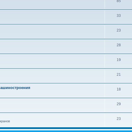
85
33
23
28
19
21
 машиностроения
18
29
23
кранов