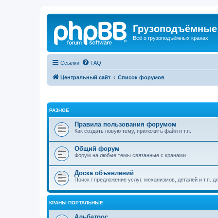
Грузоподъёмные
Всё о грузоподъёмных кранах
Ссылки
FAQ
Центральный сайт
Список форумов
РАЗНОЕ
Правила пользования форумом
Как создать новую тему, приложить файл и т.п.
Общий форум
Форум на любые темы связанные с кранами.
Доска объявлений
Поиск / предложение услуг, механизмов, деталей и т.п. д
КРАНЫ ПОРТАЛЬНЫЕ
Альбатрос