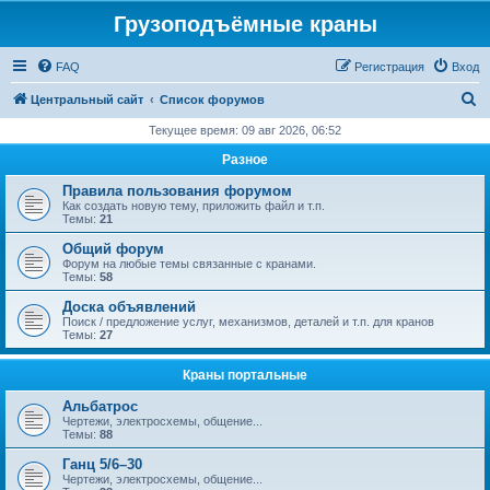
Грузоподъёмные краны
FAQ
Регистрация
Вход
П
Центральный сайт
Список форумов
о
Текущее время: 09 авг 2026, 06:52
и
Разное
с
Правила пользования форумом
к
Как создать новую тему, приложить файл и т.п.
Темы:
21
Общий форум
Форум на любые темы связанные с кранами.
Темы:
58
Доска объявлений
Поиск / предложение услуг, механизмов, деталей и т.п. для кранов
Темы:
27
Краны портальные
Альбатрос
Чертежи, электросхемы, общение...
Темы:
88
Ганц 5/6–30
Чертежи, электросхемы, общение...