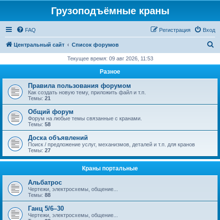
Грузоподъёмные краны
FAQ
Регистрация
Вход
П
Центральный сайт
Список форумов
о
Текущее время: 09 авг 2026, 11:53
и
Разное
с
Правила пользования форумом
к
Как создать новую тему, приложить файл и т.п.
Темы:
21
Общий форум
Форум на любые темы связанные с кранами.
Темы:
58
Доска объявлений
Поиск / предложение услуг, механизмов, деталей и т.п. для кранов
Темы:
27
Краны портальные
Альбатрос
Чертежи, электросхемы, общение...
Темы:
88
Ганц 5/6–30
Чертежи, электросхемы, общение...