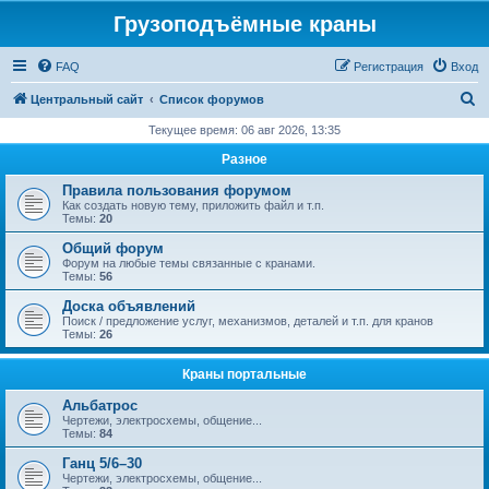
Грузоподъёмные краны
FAQ
Регистрация
Вход
П
Центральный сайт
Список форумов
о
Текущее время: 06 авг 2026, 13:35
и
Разное
с
Правила пользования форумом
к
Как создать новую тему, приложить файл и т.п.
Темы:
20
Общий форум
Форум на любые темы связанные с кранами.
Темы:
56
Доска объявлений
Поиск / предложение услуг, механизмов, деталей и т.п. для кранов
Темы:
26
Краны портальные
Альбатрос
Чертежи, электросхемы, общение...
Темы:
84
Ганц 5/6–30
Чертежи, электросхемы, общение...