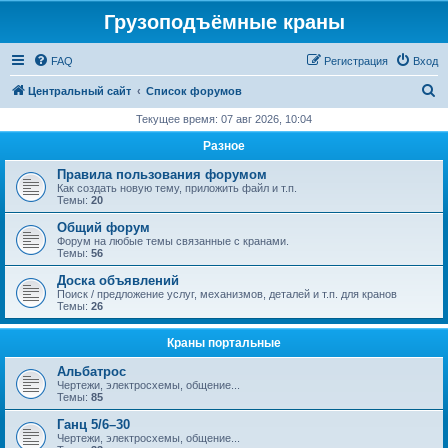
Грузоподъёмные краны
FAQ
Регистрация
Вход
П
Центральный сайт
Список форумов
о
Текущее время: 07 авг 2026, 10:04
и
Разное
с
Правила пользования форумом
к
Как создать новую тему, приложить файл и т.п.
Темы:
20
Общий форум
Форум на любые темы связанные с кранами.
Темы:
56
Доска объявлений
Поиск / предложение услуг, механизмов, деталей и т.п. для кранов
Темы:
26
Краны портальные
Альбатрос
Чертежи, электросхемы, общение...
Темы:
85
Ганц 5/6–30
Чертежи, электросхемы, общение...