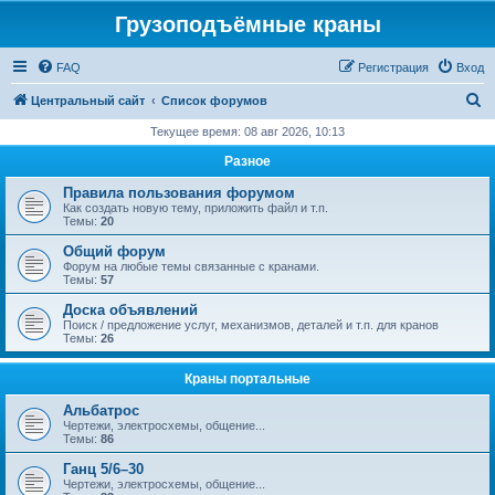
Грузоподъёмные краны
FAQ
Регистрация
Вход
П
Центральный сайт
Список форумов
о
Текущее время: 08 авг 2026, 10:13
и
Разное
с
Правила пользования форумом
к
Как создать новую тему, приложить файл и т.п.
Темы:
20
Общий форум
Форум на любые темы связанные с кранами.
Темы:
57
Доска объявлений
Поиск / предложение услуг, механизмов, деталей и т.п. для кранов
Темы:
26
Краны портальные
Альбатрос
Чертежи, электросхемы, общение...
Темы:
86
Ганц 5/6–30
Чертежи, электросхемы, общение...