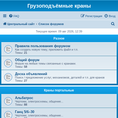
Грузоподъёмные краны
FAQ
Регистрация
Вход
П
Центральный сайт
Список форумов
о
Текущее время: 09 авг 2026, 12:39
и
Разное
с
Правила пользования форумом
к
Как создать новую тему, приложить файл и т.п.
Темы:
21
Общий форум
Форум на любые темы связанные с кранами.
Темы:
58
Доска объявлений
Поиск / предложение услуг, механизмов, деталей и т.п. для кранов
Темы:
27
Краны портальные
Альбатрос
Чертежи, электросхемы, общение...
Темы:
88
Ганц 5/6–30
Чертежи, электросхемы, общение...