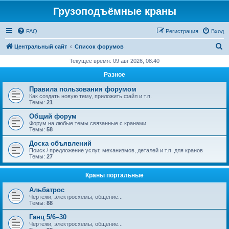
Грузоподъёмные краны
FAQ
Регистрация
Вход
П
Центральный сайт
Список форумов
о
Текущее время: 09 авг 2026, 08:40
и
Разное
с
Правила пользования форумом
к
Как создать новую тему, приложить файл и т.п.
Темы:
21
Общий форум
Форум на любые темы связанные с кранами.
Темы:
58
Доска объявлений
Поиск / предложение услуг, механизмов, деталей и т.п. для кранов
Темы:
27
Краны портальные
Альбатрос
Чертежи, электросхемы, общение...
Темы:
88
Ганц 5/6–30
Чертежи, электросхемы, общение...