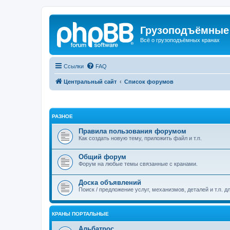
Грузоподъёмные
Всё о грузоподъёмных кранах
Ссылки
FAQ
Центральный сайт
Список форумов
РАЗНОЕ
Правила пользования форумом
Как создать новую тему, приложить файл и т.п.
Общий форум
Форум на любые темы связанные с кранами.
Доска объявлений
Поиск / предложение услуг, механизмов, деталей и т.п. д
КРАНЫ ПОРТАЛЬНЫЕ
Альбатрос