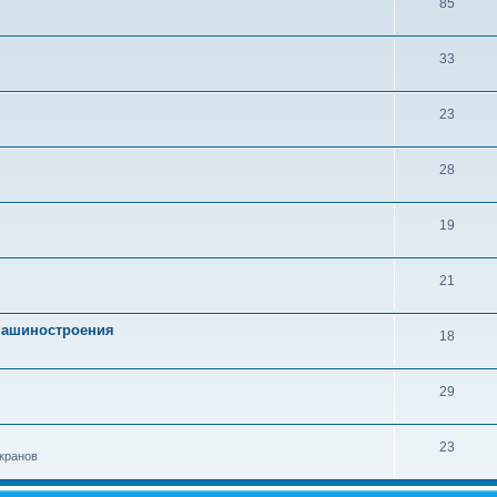
85
33
23
28
19
21
 машиностроения
18
29
23
кранов