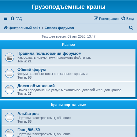
Грузоподъёмные краны
FAQ
Регистрация
Вход
П
Центральный сайт
Список форумов
о
Текущее время: 09 авг 2026, 13:47
и
Разное
с
Правила пользования форумом
к
Как создать новую тему, приложить файл и т.п.
Темы:
21
Общий форум
Форум на любые темы связанные с кранами.
Темы:
58
Доска объявлений
Поиск / предложение услуг, механизмов, деталей и т.п. для кранов
Темы:
27
Краны портальные
Альбатрос
Чертежи, электросхемы, общение...
Темы:
88
Ганц 5/6–30
Чертежи, электросхемы, общение...