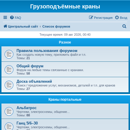
Грузоподъёмные краны
FAQ
Регистрация
Вход
П
Центральный сайт
Список форумов
о
Текущее время: 09 авг 2026, 00:40
и
Разное
с
Правила пользования форумом
к
Как создать новую тему, приложить файл и т.п.
Темы:
21
Общий форум
Форум на любые темы связанные с кранами.
Темы:
58
Доска объявлений
Поиск / предложение услуг, механизмов, деталей и т.п. для кранов
Темы:
27
Краны портальные
Альбатрос
Чертежи, электросхемы, общение...
Темы:
88
Ганц 5/6–30
Чертежи, электросхемы, общение...