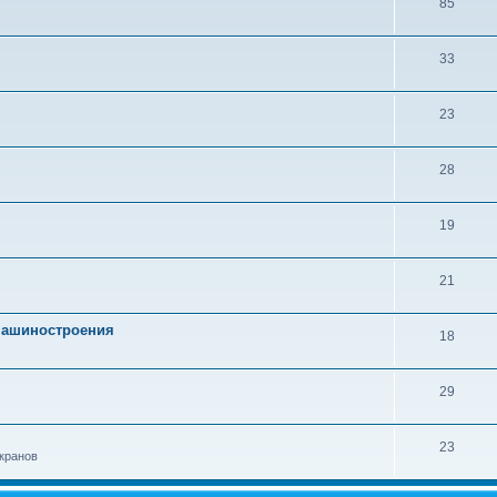
85
33
23
28
19
21
 машиностроения
18
29
23
кранов