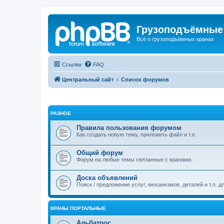
Грузоподъёмные
Всё о грузоподъёмных кранах
Ссылки
FAQ
Центральный сайт
Список форумов
РАЗНОЕ
Правила пользования форумом
Как создать новую тему, приложить файл и т.п.
Общий форум
Форум на любые темы связанные с кранами.
Доска объявлений
Поиск / предложение услуг, механизмов, деталей и т.п. д
КРАНЫ ПОРТАЛЬНЫЕ
Альбатрос