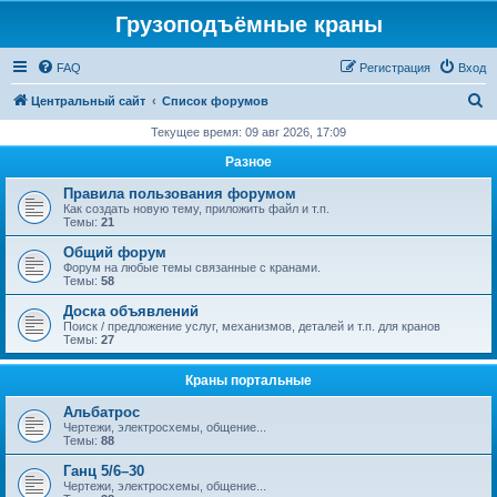
Грузоподъёмные краны
FAQ
Регистрация
Вход
П
Центральный сайт
Список форумов
о
Текущее время: 09 авг 2026, 17:09
и
Разное
с
Правила пользования форумом
к
Как создать новую тему, приложить файл и т.п.
Темы:
21
Общий форум
Форум на любые темы связанные с кранами.
Темы:
58
Доска объявлений
Поиск / предложение услуг, механизмов, деталей и т.п. для кранов
Темы:
27
Краны портальные
Альбатрос
Чертежи, электросхемы, общение...
Темы:
88
Ганц 5/6–30
Чертежи, электросхемы, общение...