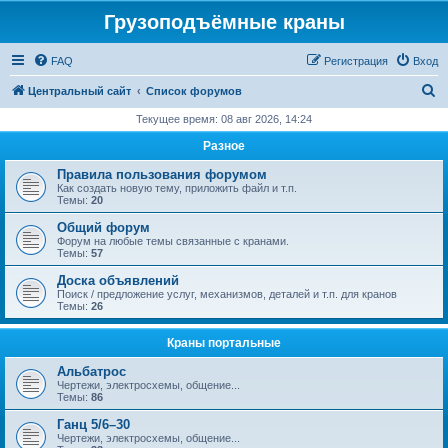
Грузоподъёмные краны
FAQ
Регистрация
Вход
П
Центральный сайт
Список форумов
о
Текущее время: 08 авг 2026, 14:24
и
Разное
с
Правила пользования форумом
к
Как создать новую тему, приложить файл и т.п.
Темы:
20
Общий форум
Форум на любые темы связанные с кранами.
Темы:
57
Доска объявлений
Поиск / предложение услуг, механизмов, деталей и т.п. для кранов
Темы:
26
Краны портальные
Альбатрос
Чертежи, электросхемы, общение...
Темы:
86
Ганц 5/6–30
Чертежи, электросхемы, общение...