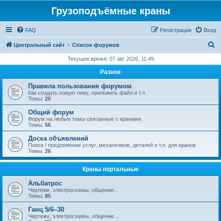
Грузоподъёмные краны
FAQ
Регистрация
Вход
П
Центральный сайт
Список форумов
о
Текущее время: 07 авг 2026, 11:49
и
Разное
с
Правила пользования форумом
к
Как создать новую тему, приложить файл и т.п.
Темы:
20
Общий форум
Форум на любые темы связанные с кранами.
Темы:
56
Доска объявлений
Поиск / предложение услуг, механизмов, деталей и т.п. для кранов
Темы:
26
Краны портальные
Альбатрос
Чертежи, электросхемы, общение...
Темы:
85
Ганц 5/6–30
Чертежи, электросхемы, общение...