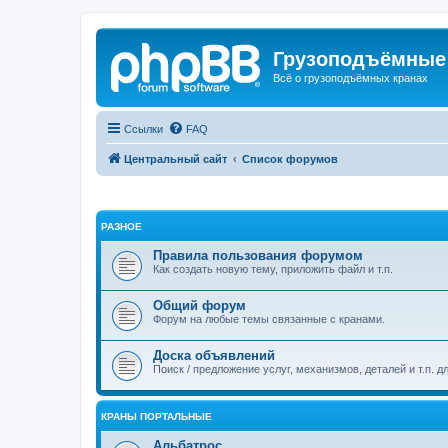
Грузоподъёмные
Всё о грузоподъёмных кранах
Ссылки
FAQ
Центральный сайт
Список форумов
РАЗНОЕ
Правила пользования форумом
Как создать новую тему, приложить файл и т.п.
Общий форум
Форум на любые темы связанные с кранами.
Доска объявлений
Поиск / предложение услуг, механизмов, деталей и т.п. д
КРАНЫ ПОРТАЛЬНЫЕ
Альбатрос