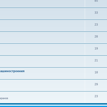
85
33
23
28
19
21
 машиностроения
18
29
23
кранов