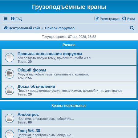
Грузоподъёмные краны
FAQ
Регистрация
Вход
П
Центральный сайт
Список форумов
о
Текущее время: 07 авг 2026, 18:52
и
Разное
с
Правила пользования форумом
к
Как создать новую тему, приложить файл и т.п.
Темы:
20
Общий форум
Форум на любые темы связанные с кранами.
Темы:
56
Доска объявлений
Поиск / предложение услуг, механизмов, деталей и т.п. для кранов
Темы:
26
Краны портальные
Альбатрос
Чертежи, электросхемы, общение...
Темы:
86
Ганц 5/6–30
Чертежи, электросхемы, общение...