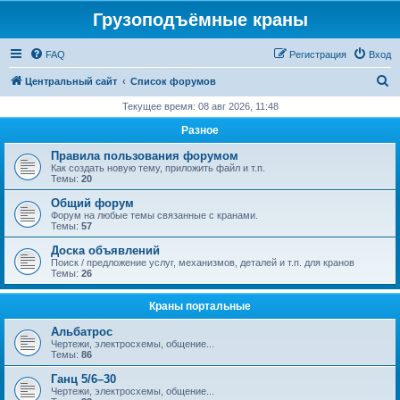
Грузоподъёмные краны
FAQ
Регистрация
Вход
П
Центральный сайт
Список форумов
о
Текущее время: 08 авг 2026, 11:48
и
Разное
с
Правила пользования форумом
к
Как создать новую тему, приложить файл и т.п.
Темы:
20
Общий форум
Форум на любые темы связанные с кранами.
Темы:
57
Доска объявлений
Поиск / предложение услуг, механизмов, деталей и т.п. для кранов
Темы:
26
Краны портальные
Альбатрос
Чертежи, электросхемы, общение...
Темы:
86
Ганц 5/6–30
Чертежи, электросхемы, общение...