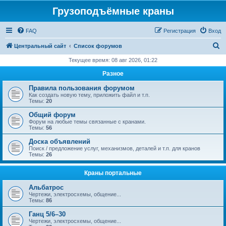
Грузоподъёмные краны
FAQ
Регистрация
Вход
П
Центральный сайт
Список форумов
о
Текущее время: 08 авг 2026, 01:22
и
Разное
с
Правила пользования форумом
к
Как создать новую тему, приложить файл и т.п.
Темы:
20
Общий форум
Форум на любые темы связанные с кранами.
Темы:
56
Доска объявлений
Поиск / предложение услуг, механизмов, деталей и т.п. для кранов
Темы:
26
Краны портальные
Альбатрос
Чертежи, электросхемы, общение...
Темы:
86
Ганц 5/6–30
Чертежи, электросхемы, общение...