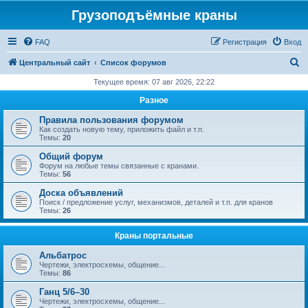
Грузоподъёмные краны
FAQ
Регистрация
Вход
П
Центральный сайт
Список форумов
о
Текущее время: 07 авг 2026, 22:22
и
Разное
с
Правила пользования форумом
к
Как создать новую тему, приложить файл и т.п.
Темы:
20
Общий форум
Форум на любые темы связанные с кранами.
Темы:
56
Доска объявлений
Поиск / предложение услуг, механизмов, деталей и т.п. для кранов
Темы:
26
Краны портальные
Альбатрос
Чертежи, электросхемы, общение...
Темы:
86
Ганц 5/6–30
Чертежи, электросхемы, общение...