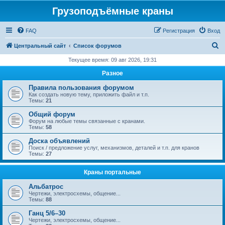
Грузоподъёмные краны
FAQ
Регистрация
Вход
П
Центральный сайт
Список форумов
о
Текущее время: 09 авг 2026, 19:31
и
Разное
с
Правила пользования форумом
к
Как создать новую тему, приложить файл и т.п.
Темы:
21
Общий форум
Форум на любые темы связанные с кранами.
Темы:
58
Доска объявлений
Поиск / предложение услуг, механизмов, деталей и т.п. для кранов
Темы:
27
Краны портальные
Альбатрос
Чертежи, электросхемы, общение...
Темы:
88
Ганц 5/6–30
Чертежи, электросхемы, общение...