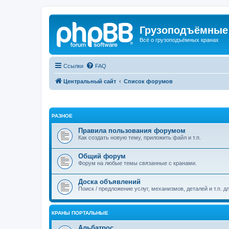
Грузоподъёмные
Всё о грузоподъёмных кранах
Ссылки
FAQ
Центральный сайт
Список форумов
РАЗНОЕ
Правила пользования форумом
Как создать новую тему, приложить файл и т.п.
Общий форум
Форум на любые темы связанные с кранами.
Доска объявлений
Поиск / предложение услуг, механизмов, деталей и т.п. д
КРАНЫ ПОРТАЛЬНЫЕ
Альбатрос