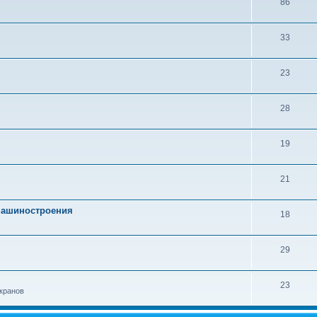
86
33
23
28
19
21
 машиностроения
18
29
23
кранов