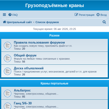
Грузоподъёмные краны
FAQ
Регистрация
Вход
П
Центральный сайт
Список форумов
о
Текущее время: 06 авг 2026, 23:25
и
Разное
с
Правила пользования форумом
к
Как создать новую тему, приложить файл и т.п.
Темы:
20
Общий форум
Форум на любые темы связанные с кранами.
Темы:
56
Доска объявлений
Поиск / предложение услуг, механизмов, деталей и т.п. для кранов
Темы:
26
Краны портальные
Альбатрос
Чертежи, электросхемы, общение...
Темы:
85
Ганц 5/6–30
Чертежи, электросхемы, общение...