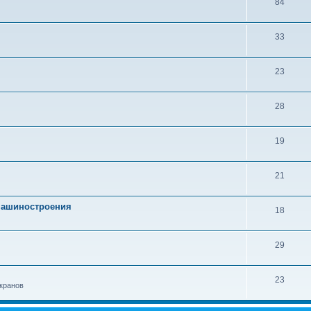
84
33
23
28
19
21
 машиностроения
18
29
23
кранов