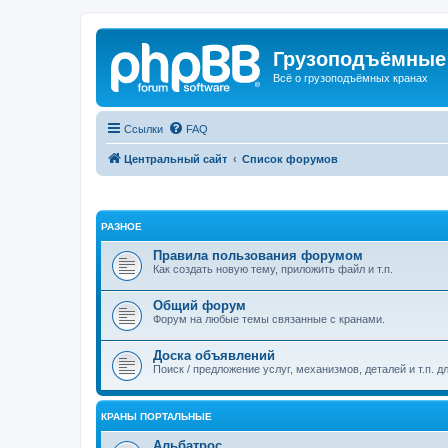
Грузоподъёмные
Всё о грузоподъёмных кранах
Ссылки
FAQ
Центральный сайт
Список форумов
РАЗНОЕ
Правила пользования форумом
Как создать новую тему, приложить файл и т.п.
Общий форум
Форум на любые темы связанные с кранами.
Доска объявлений
Поиск / предложение услуг, механизмов, деталей и т.п. д
КРАНЫ ПОРТАЛЬНЫЕ
Альбатрос