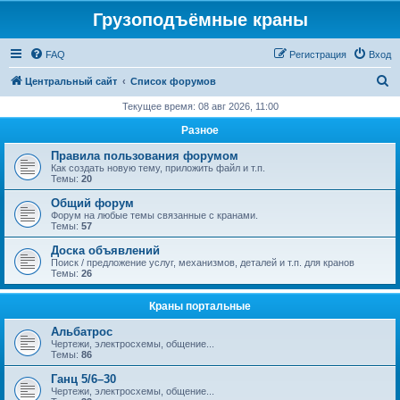
Грузоподъёмные краны
FAQ
Регистрация
Вход
П
Центральный сайт
Список форумов
о
Текущее время: 08 авг 2026, 11:00
и
Разное
с
Правила пользования форумом
к
Как создать новую тему, приложить файл и т.п.
Темы:
20
Общий форум
Форум на любые темы связанные с кранами.
Темы:
57
Доска объявлений
Поиск / предложение услуг, механизмов, деталей и т.п. для кранов
Темы:
26
Краны портальные
Альбатрос
Чертежи, электросхемы, общение...
Темы:
86
Ганц 5/6–30
Чертежи, электросхемы, общение...