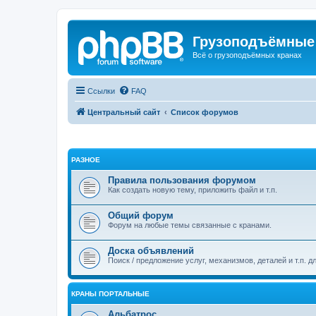
Грузоподъёмные
Всё о грузоподъёмных кранах
Ссылки
FAQ
Центральный сайт
Список форумов
РАЗНОЕ
Правила пользования форумом
Как создать новую тему, приложить файл и т.п.
Общий форум
Форум на любые темы связанные с кранами.
Доска объявлений
Поиск / предложение услуг, механизмов, деталей и т.п. д
КРАНЫ ПОРТАЛЬНЫЕ
Альбатрос