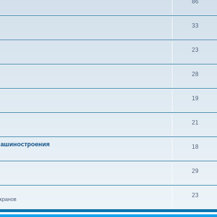
86
33
23
28
19
21
 машиностроения
18
29
23
кранов