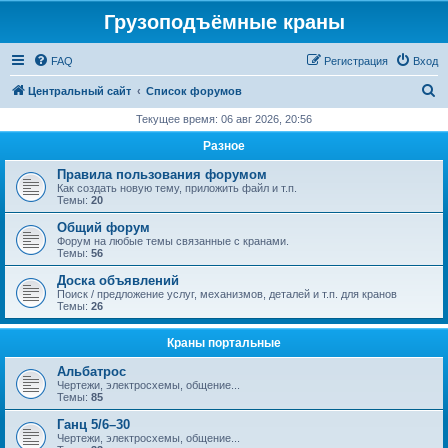
Грузоподъёмные краны
FAQ
Регистрация
Вход
П
Центральный сайт
Список форумов
о
Текущее время: 06 авг 2026, 20:56
и
Разное
с
Правила пользования форумом
к
Как создать новую тему, приложить файл и т.п.
Темы:
20
Общий форум
Форум на любые темы связанные с кранами.
Темы:
56
Доска объявлений
Поиск / предложение услуг, механизмов, деталей и т.п. для кранов
Темы:
26
Краны портальные
Альбатрос
Чертежи, электросхемы, общение...
Темы:
85
Ганц 5/6–30
Чертежи, электросхемы, общение...