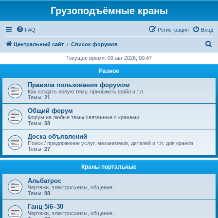
Грузоподъёмные краны
FAQ
Регистрация
Вход
П
Центральный сайт
Список форумов
о
Текущее время: 09 авг 2026, 00:47
и
Разное
с
Правила пользования форумом
к
Как создать новую тему, приложить файл и т.п.
Темы:
21
Общий форум
Форум на любые темы связанные с кранами.
Темы:
58
Доска объявлений
Поиск / предложение услуг, механизмов, деталей и т.п. для кранов
Темы:
27
Краны портальные
Альбатрос
Чертежи, электросхемы, общение...
Темы:
88
Ганц 5/6–30
Чертежи, электросхемы, общение...