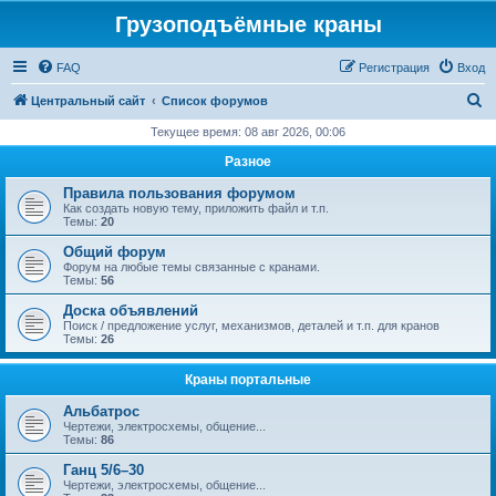
Грузоподъёмные краны
FAQ
Регистрация
Вход
П
Центральный сайт
Список форумов
о
Текущее время: 08 авг 2026, 00:06
и
Разное
с
Правила пользования форумом
к
Как создать новую тему, приложить файл и т.п.
Темы:
20
Общий форум
Форум на любые темы связанные с кранами.
Темы:
56
Доска объявлений
Поиск / предложение услуг, механизмов, деталей и т.п. для кранов
Темы:
26
Краны портальные
Альбатрос
Чертежи, электросхемы, общение...
Темы:
86
Ганц 5/6–30
Чертежи, электросхемы, общение...