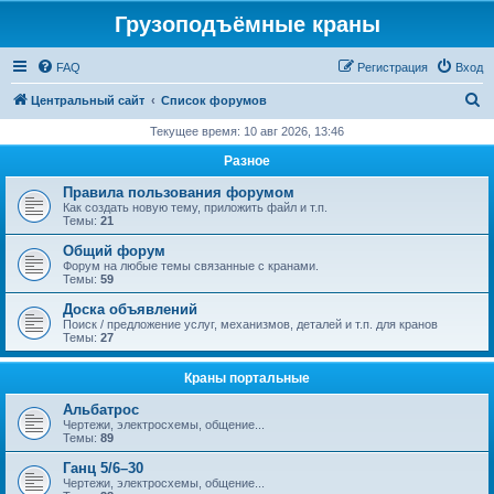
Грузоподъёмные краны
FAQ
Регистрация
Вход
П
Центральный сайт
Список форумов
о
Текущее время: 10 авг 2026, 13:46
и
Разное
с
Правила пользования форумом
к
Как создать новую тему, приложить файл и т.п.
Темы:
21
Общий форум
Форум на любые темы связанные с кранами.
Темы:
59
Доска объявлений
Поиск / предложение услуг, механизмов, деталей и т.п. для кранов
Темы:
27
Краны портальные
Альбатрос
Чертежи, электросхемы, общение...
Темы:
89
Ганц 5/6–30
Чертежи, электросхемы, общение...