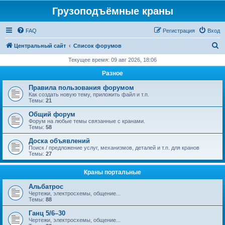
Грузоподъёмные краны
FAQ
Регистрация
Вход
П
Центральный сайт
Список форумов
о
Текущее время: 09 авг 2026, 18:06
и
Разное
с
Правила пользования форумом
к
Как создать новую тему, приложить файл и т.п.
Темы:
21
Общий форум
Форум на любые темы связанные с кранами.
Темы:
58
Доска объявлений
Поиск / предложение услуг, механизмов, деталей и т.п. для кранов
Темы:
27
Краны портальные
Альбатрос
Чертежи, электросхемы, общение...
Темы:
88
Ганц 5/6–30
Чертежи, электросхемы, общение...