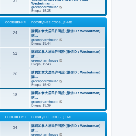
о
31
й
щ
с
н
Wesbutman…
с
т
е
о
е
П
greenpharmhouse
л
и
н
о
м
е
Вчера, 15:35
е
к
и
б
у
р
д
п
ю
щ
с
е
н
о
е
о
й
е
СООБЩЕНИЯ
ПОСЛЕДНЕЕ СООБЩЕНИЕ
с
н
о
т
м
л
и
б
и
у
е
購買加拿大居民許可證 (微信ID：Wesbutman)
ю
щ
к
24
с
д
購…
е
п
о
н
н
о
П
greenpharmhouse
о
е
и
с
е
Вчера, 15:44
б
м
ю
л
р
щ
у
е
е
е
購買加拿大居民許可證 (微信ID：Wesbutman)
с
52
д
й
н
購…
о
н
т
и
о
П
greenpharmhouse
е
и
ю
б
е
Вчера, 15:43
м
к
щ
р
у
п
е
е
購買加拿大居民許可證 (微信ID：Wesbutman)
с
о
20
н
й
о
с
購…
и
т
о
л
П
greenpharmhouse
ю
и
б
е
е
Вчера, 15:42
к
щ
д
р
п
е
н
е
購買加拿大居民許可證 (微信ID：Wesbutman)
о
н
е
18
й
с
購…
и
м
т
л
ю
у
П
greenpharmhouse
и
е
с
е
Вчера, 15:39
к
д
о
р
п
н
о
е
о
е
б
й
СООБЩЕНИЯ
ПОСЛЕДНЕЕ СООБЩЕНИЕ
с
м
щ
т
л
у
е
и
е
購買加拿大居民許可證 (微信ID：Wesbutman)
с
н
к
34
д
о
購…
и
п
н
о
ю
о
П
greenpharmhouse
е