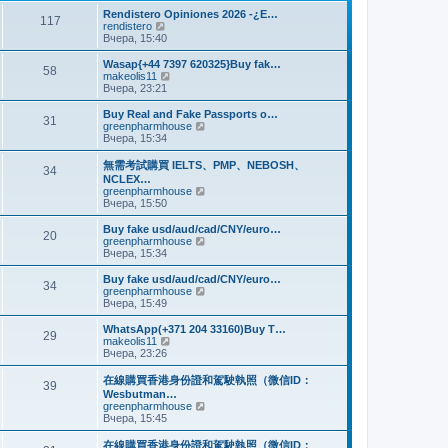
и
м
е
Rendistero Opiniones 2026 -¿E…
к
117
у
д
П
rendistero
п
с
н
е
Вчера, 15:40
о
о
е
р
с
о
м
е
Wasap{+44 7397 620325}Buy fak…
л
б
58
у
й
П
makeolis11
е
щ
с
т
е
Вчера, 23:21
д
е
о
и
р
н
н
о
к
е
Buy Real and Fake Passports o…
е
и
б
31
п
й
П
greenpharmhouse
м
ю
щ
о
т
е
Вчера, 15:34
у
е
с
и
р
с
н
л
к
е
о
無需考試購買 IELTS、PMP、NEBOSH、
и
е
34
п
й
о
NCLEX…
ю
д
о
т
б
П
greenpharmhouse
н
с
и
щ
е
Вчера, 15:50
е
л
к
е
р
м
е
п
н
е
Buy fake usd/aud/cad/CNY/euro…
у
д
о
20
и
й
П
greenpharmhouse
с
н
с
ю
т
е
Вчера, 15:34
о
е
л
и
р
о
м
е
к
е
б
Buy fake usd/aud/cad/CNY/euro…
у
д
34
п
й
щ
П
greenpharmhouse
с
н
о
т
е
е
Вчера, 15:49
о
е
с
и
н
р
о
м
л
к
и
е
б
WhatsApp(+371 204 33160)Buy T…
у
е
29
п
ю
й
щ
П
makeolis11
с
д
о
т
е
е
Вчера, 23:26
о
н
с
и
н
р
о
е
л
к
и
е
б
在線購買香港身份證和駕駛執照（微信ID：
м
е
39
п
ю
й
щ
Wesbutman…
у
д
о
т
е
П
greenpharmhouse
с
н
с
и
н
е
Вчера, 15:45
о
е
л
к
и
р
о
м
е
п
ю
е
б
у
在線購買香港身份證和駕駛執照（微信ID：
д