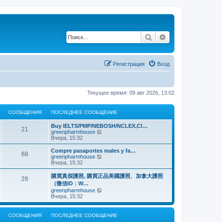
Поиск
Расширенный по
Регистрация
Вход
Текущее время: 09 авг 2026, 13:02
СООБЩЕНИЯ
ПОСЛЕДНЕЕ СООБЩЕНИЕ
Buy IELTS/PMP/NEBOSH/NCLEX,CI…
21
П
greenpharmhouse
е
Вчера, 15:32
р
е
Compre pasaportes reales y fa…
68
й
П
greenpharmhouse
т
е
Вчера, 15:32
и
р
к
е
購買真假護照, 購買正品美國護照、加拿大護照
28
п
й
（微信ID：W…
о
т
П
greenpharmhouse
с
и
е
Вчера, 15:32
л
к
р
е
п
е
д
о
й
н
СООБЩЕНИЯ
ПОСЛЕДНЕЕ СООБЩЕНИЕ
с
т
е
л